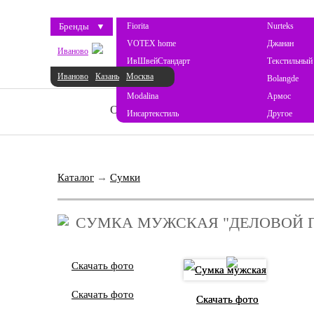
Бренды
▼
Fiorita
Nurteks
VOTEX home
Джанан
Иваново
ИвШвейСтандарт
Текстильный
Иваново
Казань
Москва
ProSon
Bolangde
Modalina
Армос
О НАС
НОВОСТИ
КАТАЛОГ
Инсартекстиль
Другое
Каталог
→
Сумки
СУМКА МУЖСКАЯ "ДЕЛОВОЙ 
Скачать фото
Скачать фото
Скачать фото
Скачать фото