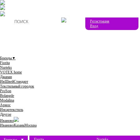
Регистрация
Вход
Бренды
▼
Fiorita
Nurteks
VOTEX home
Джанан
ИвШвейСтандарт
Текстильный городок
ProSon
Bolangde
Modalina
Армос
Инсартекстиль
Другое
Иваново
Иваново
Казань
Москва
Бренды
▼
Fiorita
Nurteks