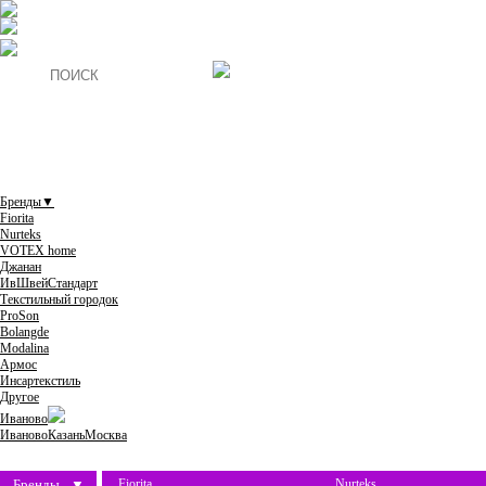
Бренды
▼
Fiorita
Nurteks
VOTEX home
Джанан
ИвШвейСтандарт
Текстильный городок
ProSon
Bolangde
Modalina
Армос
Инсартекстиль
Другое
Иваново
Иваново
Казань
Москва
Бренды
▼
Fiorita
Nurteks