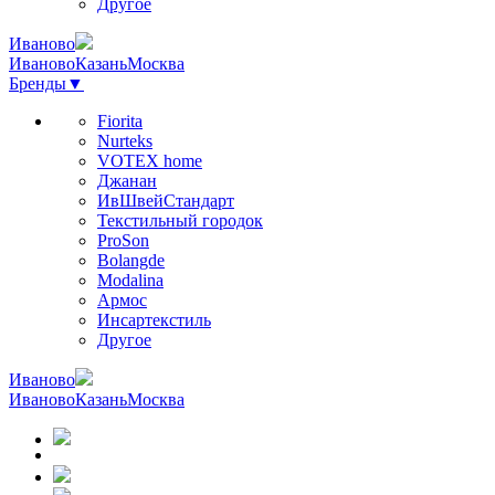
Другое
Иваново
Иваново
Казань
Москва
Бренды
▼
Fiorita
Nurteks
VOTEX home
Джанан
ИвШвейСтандарт
Текстильный городок
ProSon
Bolangde
Modalina
Армос
Инсартекстиль
Другое
Иваново
Иваново
Казань
Москва