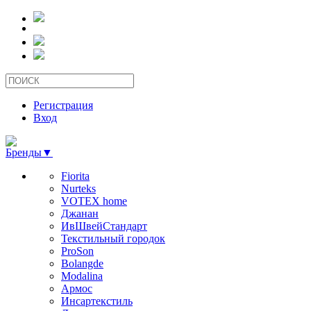
Регистрация
Вход
Бренды
▼
Fiorita
Nurteks
VOTEX home
Джанан
ИвШвейСтандарт
Текстильный городок
ProSon
Bolangde
Modalina
Армос
Инсартекстиль