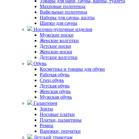
Товары для бани, сауны, ванны, туалета
Махровые полотенца
Вафельные полотенца
Наборы для сауны, килты
Шапки для сауны
Носочно-чулочные изделия
Мужские носки
Женские колготки
Детские носки
Женские носки
Детские колготки
Обувь
Косметика и товары для обуви
Рабочая обувь
Спец.обувь
Детская обувь
Женская обувь
Мужская обувь
Галантерея
Зонты
Носовые платки
Платки, палантины
Ремни
Варежки, перчатки
Детский трикотаж