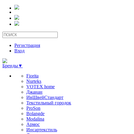
Регистрация
Вход
Бренды
▼
Fiorita
Nurteks
VOTEX home
Джанан
ИвШвейСтандарт
Текстильный городок
ProSon
Bolangde
Modalina
Армос
Инсартекстиль