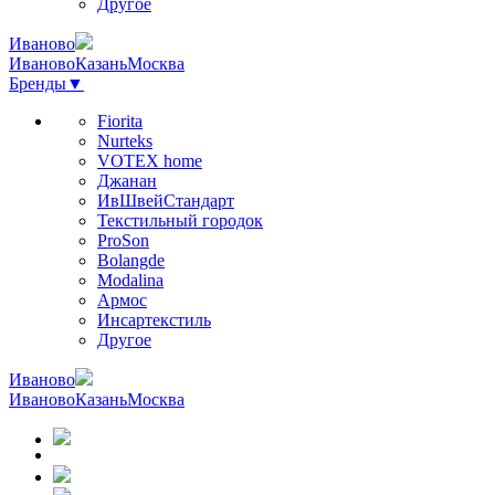
Другое
Иваново
Иваново
Казань
Москва
Бренды
▼
Fiorita
Nurteks
VOTEX home
Джанан
ИвШвейСтандарт
Текстильный городок
ProSon
Bolangde
Modalina
Армос
Инсартекстиль
Другое
Иваново
Иваново
Казань
Москва