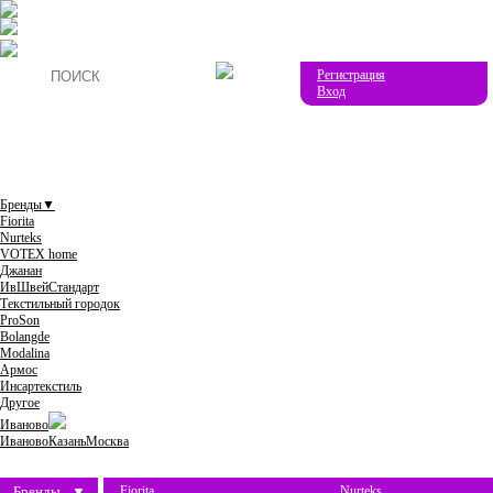
Регистрация
Вход
Бренды
▼
Fiorita
Nurteks
VOTEX home
Джанан
ИвШвейСтандарт
Текстильный городок
ProSon
Bolangde
Modalina
Армос
Инсартекстиль
Другое
Иваново
Иваново
Казань
Москва
Бренды
▼
Fiorita
Nurteks