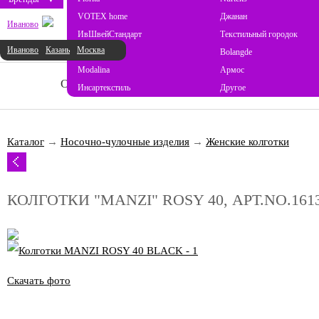
VOTEX home
Джанан
Иваново
ИвШвейСтандарт
Текстильный городок
Иваново
Казань
Москва
ProSon
Bolangde
Modalina
Армос
О НАС
НОВОСТИ
КАТАЛОГ
СОТ
Инсартекстиль
Другое
Каталог
→
Носочно-чулочные изделия
→
Женские колготки
КОЛГОТКИ "MANZI" ROSY 40, АРТ.NO.161
Скачать фото