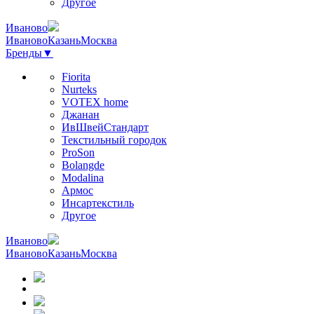
Другое
Иваново
Иваново
Казань
Москва
Бренды
▼
Fiorita
Nurteks
VOTEX home
Джанан
ИвШвейСтандарт
Текстильный городок
ProSon
Bolangde
Modalina
Армос
Инсартекстиль
Другое
Иваново
Иваново
Казань
Москва