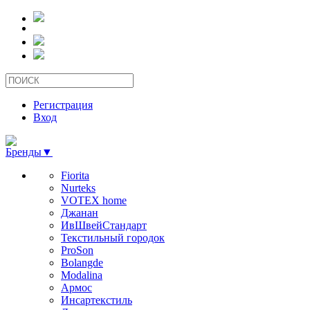
Регистрация
Вход
Бренды
▼
Fiorita
Nurteks
VOTEX home
Джанан
ИвШвейСтандарт
Текстильный городок
ProSon
Bolangde
Modalina
Армос
Инсартекстиль