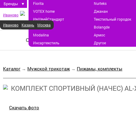
Бренды
▼
Fiorita
Nurteks
VOTEX home
Джанан
Иваново
ИвШвейСтандарт
Текстильный городок
Иваново
Казань
Москва
ProSon
Bolangde
Modalina
Армос
О НАС
НОВОСТИ
КАТАЛОГ
СОТ
Инсартекстиль
Другое
Каталог
→
Мужской трикотаж
→
Пижамы, комплекты
КОМПЛЕКТ СПОРТИВНЫЙ (НАЧЕС) AL-XA
Скачать фото