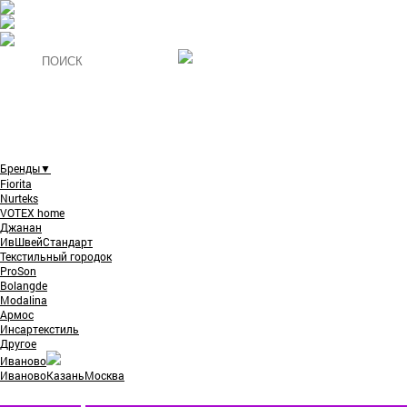
Бренды
▼
Fiorita
Nurteks
VOTEX home
Джанан
ИвШвейСтандарт
Текстильный городок
ProSon
Bolangde
Modalina
Армос
Инсартекстиль
Другое
Иваново
Иваново
Казань
Москва