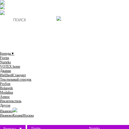
Бренды
▼
Fiorita
Nurteks
VOTEX home
Джанан
ИвШвейСтандарт
Текстильный городок
ProSon
Bolangde
Modalina
Армос
Инсартекстиль
Другое
Иваново
Иваново
Казань
Москва
Бренды
▼
Fiorita
Nurteks