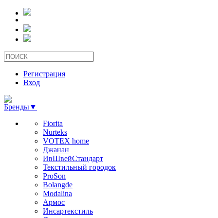
Регистрация
Вход
Бренды
▼
Fiorita
Nurteks
VOTEX home
Джанан
ИвШвейСтандарт
Текстильный городок
ProSon
Bolangde
Modalina
Армос
Инсартекстиль