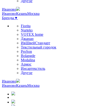
Другое
Иваново
Иваново
Казань
Москва
Бренды
▼
Fiorita
Nurteks
VOTEX home
Джанан
ИвШвейСтандарт
Текстильный городок
ProSon
Bolangde
Modalina
Армос
Инсартекстиль
Другое
Иваново
Иваново
Казань
Москва