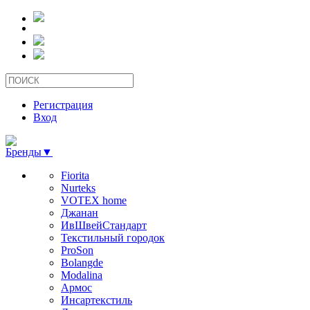
Регистрация
Вход
Бренды
▼
Fiorita
Nurteks
VOTEX home
Джанан
ИвШвейСтандарт
Текстильный городок
ProSon
Bolangde
Modalina
Армос
Инсартекстиль