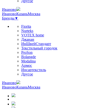
Другое
Иваново
Иваново
Казань
Москва
Бренды
▼
Fiorita
Nurteks
VOTEX home
Джанан
ИвШвейСтандарт
Текстильный городок
ProSon
Bolangde
Modalina
Армос
Инсартекстиль
Другое
Иваново
Иваново
Казань
Москва