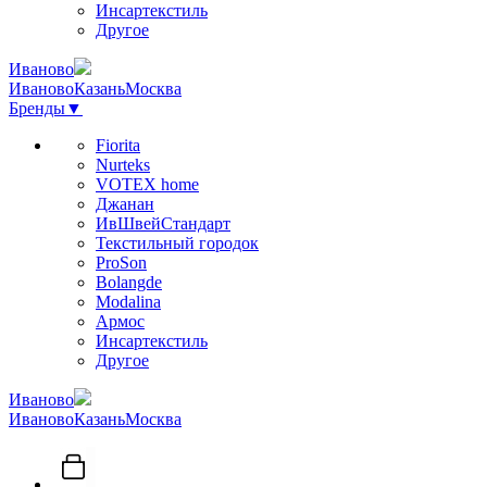
Инсартекстиль
Другое
Иваново
Иваново
Казань
Москва
Бренды
▼
Fiorita
Nurteks
VOTEX home
Джанан
ИвШвейСтандарт
Текстильный городок
ProSon
Bolangde
Modalina
Армос
Инсартекстиль
Другое
Иваново
Иваново
Казань
Москва