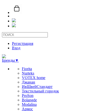
Регистрация
Вход
Бренды
▼
Fiorita
Nurteks
VOTEX home
Джанан
ИвШвейСтандарт
Текстильный городок
ProSon
Bolangde
Modalina
Армос