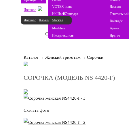
VOTEX home
Джанан
Иваново
ИвШвейСтандарт
Текстильный
Иваново
Казань
Москва
ProSon
Bolangde
Modalina
Армос
О НАС
НОВОСТИ
КАТАЛОГ
Инсартекстиль
Другое
Каталог
→
Женский трикотаж
→
Сорочки
СОРОЧКА (МОДЕЛЬ NS 4420-F)
Скачать фото