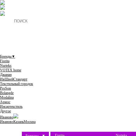
Бренды
▼
Fiorita
Nurteks
VOTEX home
Джанан
ИвШвейСтандарт
Текстильный городок
ProSon
Bolangde
Modalina
Армос
Инсартекстиль
Другое
Иваново
Иваново
Казань
Москва
Бренды
▼
Fiorita
Nurteks