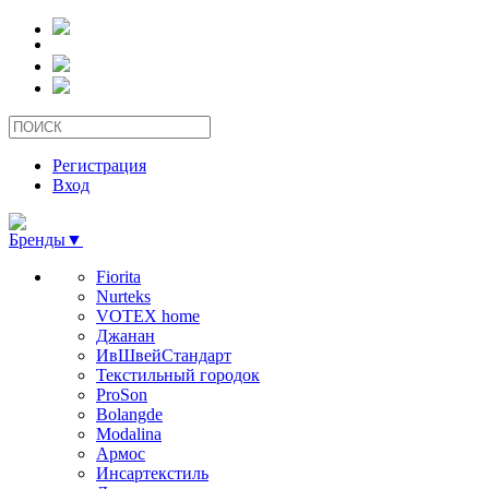
Регистрация
Вход
Бренды
▼
Fiorita
Nurteks
VOTEX home
Джанан
ИвШвейСтандарт
Текстильный городок
ProSon
Bolangde
Modalina
Армос
Инсартекстиль