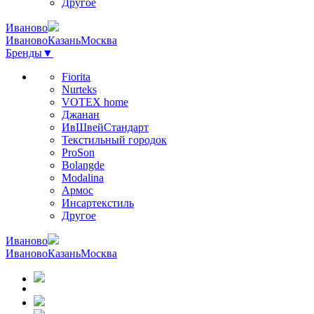
Другое
Иваново
Иваново
Казань
Москва
Бренды
▼
Fiorita
Nurteks
VOTEX home
Джанан
ИвШвейСтандарт
Текстильный городок
ProSon
Bolangde
Modalina
Армос
Инсартекстиль
Другое
Иваново
Иваново
Казань
Москва