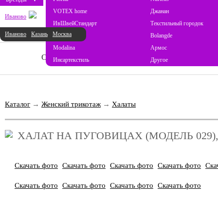
VOTEX home
Джанан
Иваново
ИвШвейСтандарт
Текстильный городок
Иваново
Казань
Москва
ProSon
Bolangde
Modalina
Армос
О НАС
НОВОСТИ
КАТАЛОГ
СОТ
Инсартекстиль
Другое
Каталог
→
Женский трикотаж
→
Халаты
ХАЛАТ НА ПУГОВИЦАХ (МОДЕЛЬ 029)
Скачать фото
Скачать фото
Скачать фото
Скачать фото
Ска
Скачать фото
Скачать фото
Скачать фото
Скачать фото