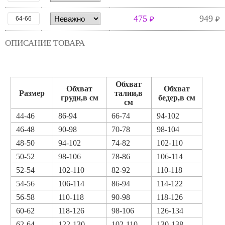
475
949
64-66
₽
₽
ОПИСАНИЕ ТОВАРА
Обхват
Обхват
Обхват
Размер
талии,в
груди,в см
бедер,в см
см
44-46
86-94
66-74
94-102
46-48
90-98
70-78
98-104
48-50
94-102
74-82
102-110
50-52
98-106
78-86
106-114
52-54
102-110
82-92
110-118
54-56
106-114
86-94
114-122
56-58
110-118
90-98
118-126
60-62
118-126
98-106
126-134
62-64
122-130
102-110
130-138