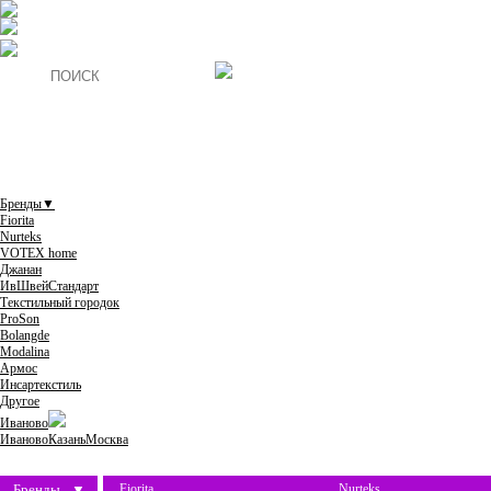
Бренды
▼
Fiorita
Nurteks
VOTEX home
Джанан
ИвШвейСтандарт
Текстильный городок
ProSon
Bolangde
Modalina
Армос
Инсартекстиль
Другое
Иваново
Иваново
Казань
Москва
Бренды
▼
Fiorita
Nurteks