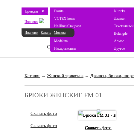
Бренды
▼
Fiorita
Nurteks
VOTEX home
Джанан
Иваново
ИвШвейСтандарт
Текстильный
Иваново
Казань
Москва
ProSon
Bolangde
Modalina
Армос
О НАС
НОВОСТИ
КАТАЛОГ
Инсартекстиль
Другое
Каталог
→
Женский трикотаж
→
Джинсы, брюки, шор
БРЮКИ ЖЕНСКИЕ FM 01
Скачать фото
Скачать фото
Скачать фото
Скачать фото
Скачать фото