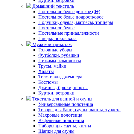
Куртки, ветровки
Домашний текстиль
Постельное белье детское (0+)
Постельное белье подростковое
Подушки, одеяла, матрасы, топперы
Постельное белье
Постельные принадлежности
Пледы, покрывала
Мужской трикотаж
Головные уборы
Футболки, рубашки
Пижамы, комплекты
Трусы, майки
Халаты
Толстовки, джемпера
Костюмы
Джинсы, брюки, шорты
Куртки, ветровки
Текстиль для ванной и сауны
Универсальные полотенца
Товары для бани, сауны, ванны, туалета
Махровые полотенца
Вафельные полотенца
Наборы для сауны, килты
Шапки для сауны