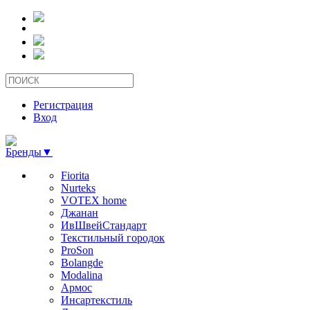
Регистрация
Вход
Бренды
▼
Fiorita
Nurteks
VOTEX home
Джанан
ИвШвейСтандарт
Текстильный городок
ProSon
Bolangde
Modalina
Армос
Инсартекстиль