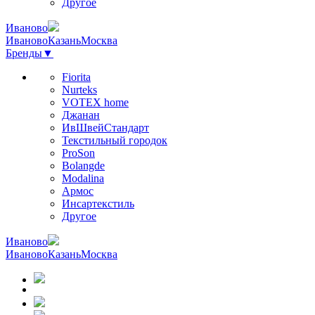
Другое
Иваново
Иваново
Казань
Москва
Бренды
▼
Fiorita
Nurteks
VOTEX home
Джанан
ИвШвейСтандарт
Текстильный городок
ProSon
Bolangde
Modalina
Армос
Инсартекстиль
Другое
Иваново
Иваново
Казань
Москва