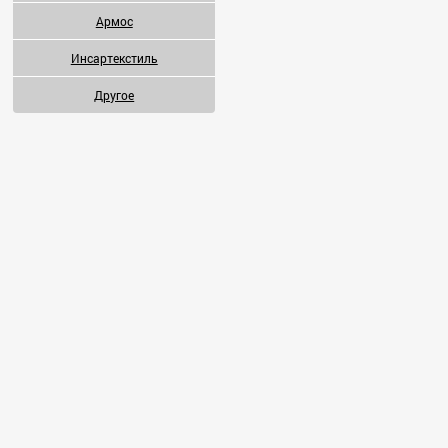
Армос
Инсартекстиль
Скачать
фото
Другое
Скачать
фото
Скачать
фото
Скачать
фото
Скачать
фото
Скачать
фото